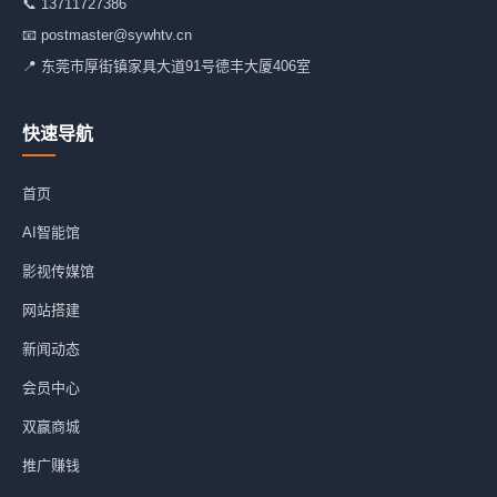
📞
13711727386
📧
postmaster@sywhtv.cn
📍 东莞市厚街镇家具大道91号德丰大厦406室
快速导航
首页
AI智能馆
影视传媒馆
网站搭建
新闻动态
会员中心
双赢商城
推广赚钱