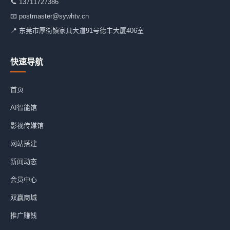
📞
13711727386
📧
postmaster@sywhtv.cn
📍 东莞市厚街镇家具大道91号德丰大厦406室
快速导航
首页
AI智能馆
影视传媒馆
网站搭建
新闻动态
会员中心
双赢商城
推广赚钱