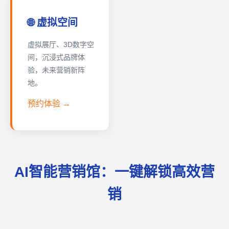
🌐 虚拟空间
虚拟展厅、3D数字空
间，沉浸式品牌体
验，未来营销新阵
地。
预约体验 →
AI智能营销馆：一键解锁高效营
销