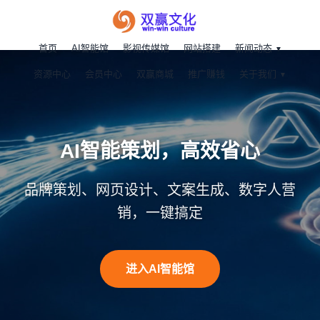
首页
AI智能馆
影视传媒馆
网站搭建
新闻动态
资源中心
会员中心
双赢商城
推广赚钱
关于我们
影视+商城+AI，全链路品牌营销
服务
20年影视经验，凡科资深代理，GEO优化助力
企业增长
查看全部服务