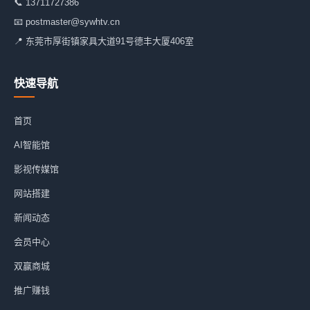
📞
13711727386
📧
postmaster@sywhtv.cn
📍 东莞市厚街镇家具大道91号德丰大厦406室
快速导航
首页
AI智能馆
影视传媒馆
网站搭建
新闻动态
会员中心
双赢商城
推广赚钱